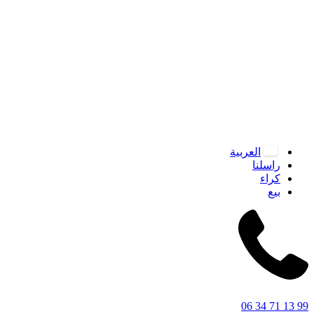
العربية
راسلنا
كراء
بيع
06 34 71 13 99