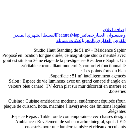
إضافة اعلان
وصف
عنوان العقار
خصائص
Map
Features
القسط الشهري المقدر
للقرض العقاري بالمغرب
إعلانات مماثلة
Studio Haut Standing de 51 m² – Résidence Saphir
​Proposé en location longue durée, ce magnifique studio meublé avec
goût est situé au 3ème étage de la prestigieuse Résidence Saphir. Un
véritable cocon alliant modernité, confort et fonctionnalité.
​Les points forts du bien :
​Superficie : 51 m² intelligemment agencés.
​Salon : Espace de vie lumineux avec un grand canapé d’angle en
velours bleu canard, TV écran plat sur mur décoratif en marbre et
boiseries.
​Cuisine : Cuisine américaine moderne, entièrement équipée (four,
plaque de cuisson, hotte, machine à laver) avec des finitions laquées
élégantes.
​Espace Repas : Table ronde contemporaine avec chaises design.
​Ambiance : Revêtement de sol en marbre intégral, spots LED
encastrés pour une lumière tamisée et rideaux occultants.