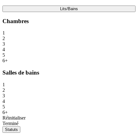
Lits/Bains
Chambres
1
2
3
4
5
6+
Salles de bains
1
2
3
4
5
6+
Réinitialiser
Terminé
Statuts