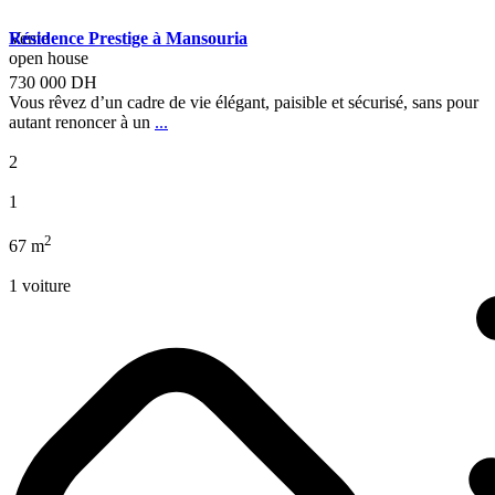
Vente
Résidence Prestige à Mansouria
open house
730 000 DH
Vous rêvez d’un cadre de vie élégant, paisible et sécurisé, sans pour
autant renoncer à un
...
2
1
2
67 m
1 voiture