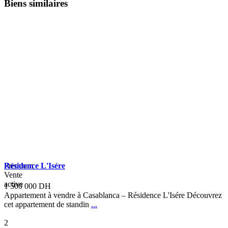
Biens similaires
Premium
Résidence L'Isére
Vente
active
1 500 000 DH
Appartement à vendre à Casablanca – Résidence L'Isére Découvrez
cet appartement de standin
...
2